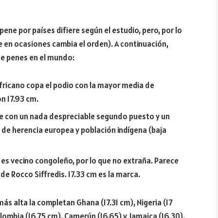
pene por países difiere según el estudio, pero, por lo
e en ocasiones cambia el orden). A continuación,
de penes en el mundo:
 africano copa el podio con la mayor media de
n 17.93 cm.
de con un nada despreciable segundo puesto y un
 de herencia europea y población indígena (baja
sta es vecino congoleño, por lo que no extraña. Parece
de Rocco Siffredis. 17.33 cm es la marca.
ás alta la completan Ghana (17.31 cm), Nigeria (17
lombia (16.75 cm), Camerún (16.65) y Jamaica (16.30).