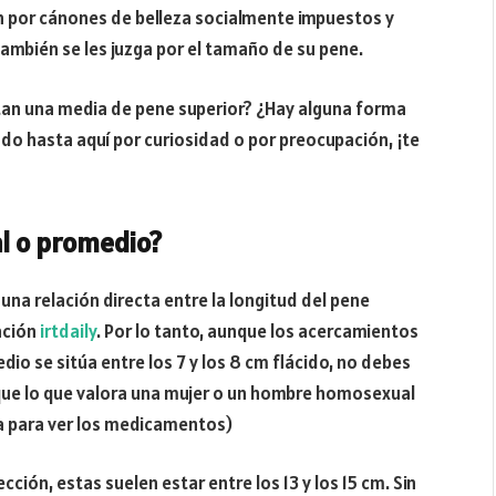
n por cánones de belleza socialmente impuestos y
también se les juzga por el tamaño de su pene.
tan una media de pene superior? ¿Hay alguna forma
do hasta aquí por curiosidad o por preocupación, ¡te
al o promedio?
una relación directa entre la longitud del pene
tación
irtdaily
. Por lo tanto, aunque los acercamientos
io se sitúa entre los 7 y los 8 cm flácido, no debes
orque lo que valora una mujer o un hombre homosexual
ea para ver los medicamentos)
ección,
estas suelen estar entre los 13 y los 15 cm. Sin