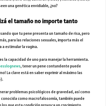
een una genética envidiable, ¿no?
izá el tamaño no importe tanto
nsando que tu pene presenta un tamaño de risa, pero
ás, para las relaciones sexuales, importa más el
 a estimular la vagina.
 es la capacidad de uno para manejar la herramienta.
nesslognews
, tener un pene contundente puede
rno! La clave está en saber exprimir al máximo las
).
enerar problemas psicológicos de gravedad, así como
ón conocida como macrofalosomía, también puede
n los que esta condición provoca un crecimiento