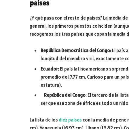
países
¿Y qué pasa con el resto de países? La media de 
general, los primeros puestos coinciden (aunqu
recogemos los tres países que copan la media 
República Democrática del Congo
: El país
longitud del miembro viril, exactamente co
Ecuador
: El país latinoamericano sorpren
promedio de 17.77 cm. Curioso para un país
estatura).
República del Congo
: El tercero de la li
ser que esa zona de áfrica es todo un nido 
La lista de los
diez países
con la media de pene m
cm), Venezuela (16.93 cm), Líbano (16.82 cm), Co